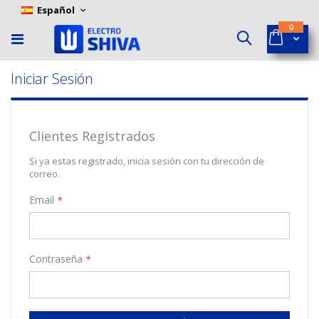
Skip
Language
Español
to
ítems
0
Content
Cart
Buscar
Iniciar Sesión
Clientes Registrados
Si ya estas registrado, inicia sesión con tu dirección de
correo.
Email
Contraseña