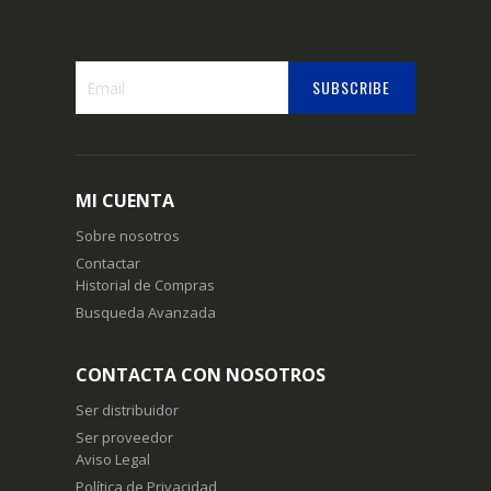
SUBSCRIBE
Suscríbase
a
nuestro
boletín
MI CUENTA
de
noticias:
Sobre nosotros
Contactar
Historial de Compras
Busqueda Avanzada
CONTACTA CON NOSOTROS
Ser distribuidor
Ser proveedor
Aviso Legal
Política de Privacidad