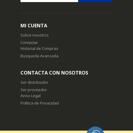
Suscríbase
a
nuestro
boletín
MI CUENTA
de
noticias:
Sobre nosotros
Contactar
Historial de Compras
Busqueda Avanzada
CONTACTA CON NOSOTROS
Ser distribuidor
Ser proveedor
Aviso Legal
Política de Privacidad