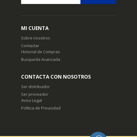
Suscríbase
a
nuestro
boletín
MI CUENTA
de
noticias:
Sobre nosotros
Contactar
Historial de Compras
Busqueda Avanzada
CONTACTA CON NOSOTROS
Ser distribuidor
Ser proveedor
Aviso Legal
Política de Privacidad