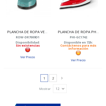
PLANCHA DE ROPA VERTICAL ROWENTA DR7009D1
PLANCHA DE ROPA PHILIPS GC1742/40 2000W
ROW-DR7009D1
PHI-GC1742
Disponibilidad:
Disponible en 72h:
Sin existencias
Contáctenos para más
información
Ver Precio
Ver Precio
Page
You're currently reading page
Page
Page
Siguiente
1
2
Mostrar