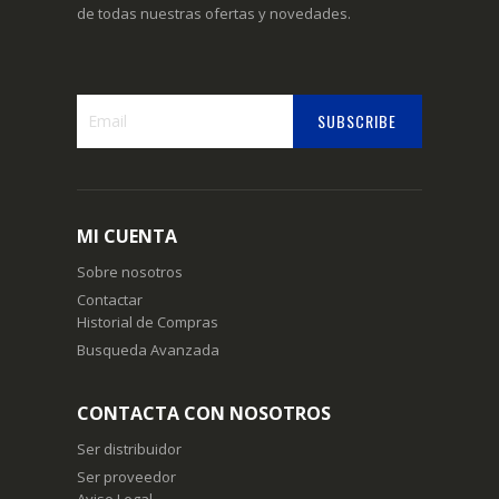
de todas nuestras ofertas y novedades.
SUBSCRIBE
Suscríbase
a
nuestro
boletín
MI CUENTA
de
noticias:
Sobre nosotros
Contactar
Historial de Compras
Busqueda Avanzada
CONTACTA CON NOSOTROS
Ser distribuidor
Ser proveedor
Aviso Legal