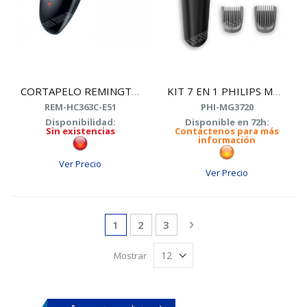
CORTAPELO REMINGTON HC-363C E51
KIT 7 EN 1 PHILIPS MG3720
REM-HC363C-E51
PHI-MG3720
Disponibilidad:
Disponible en 72h:
Sin existencias
Contáctenos para más
información
Ver Precio
Ver Precio
Page
You're currently reading page
Page
Page
Page
Siguiente
1
2
3
Mostrar