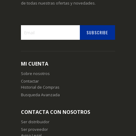
de todas nuestras ofertas y novedades.
SUBSCRIBE
Suscríbase
a
nuestro
boletín
MI CUENTA
de
noticias:
Sobre nosotros
Contactar
Historial de Compras
Busqueda Avanzada
CONTACTA CON NOSOTROS
Ser distribuidor
Ser proveedor
Aviso Legal