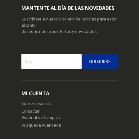
MANTENTE AL DÍA DE LAS NOVEDADES
Suscríbete a nuestro boletín de noticias para estar
al tanto
de todas nuestras ofertas y novedades.
SUBSCRIBE
Suscríbase
a
nuestro
boletín
MI CUENTA
de
noticias:
Sobre nosotros
Contactar
Historial de Compras
Busqueda Avanzada