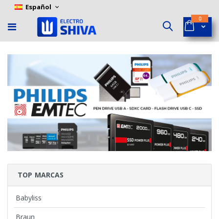
Skip
Language
Español
to
ítems
0
Content
Cart
Buscar
TOP MARCAS
Babyliss
Braun