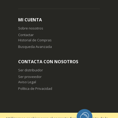
Suscríbase
a
nuestro
boletín
MI CUENTA
de
noticias:
Sobre nosotros
Contactar
Historial de Compras
Busqueda Avanzada
CONTACTA CON NOSOTROS
Ser distribuidor
Ser proveedor
Aviso Legal
Política de Privacidad