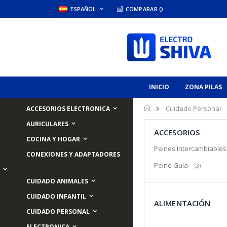
Skip
LANGUAGE
ESPAÑOL
COMPARAR (
)
to
Content
INICIO
ZONA PILAS
Inicio
Cuidado Personal
ACCESORIOS ELECTRONICA
AURICULARES
ACCESORIOS
COCINA Y HOGAR
Peines Intercambiable
CONEXIONES Y ADAPTADORES
Peine Guía
ítem
3
CUIDADO ANIMALES
CUIDADO INFANTIL
ALIMENTACIÓN
CUIDADO PERSONAL
ELECTRONICA