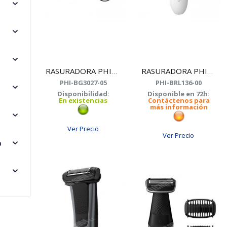
RASURADORA PHILIPS BG3027/05
RASURADORA PHILIPS BRL136/00 USO EN SECO Y MOJADO
PHI-BG3027-05
PHI-BRL136-00
Disponibilidad:
Disponible en 72h:
En existencias
Contáctenos para
más información
Ver Precio
Ver Precio
O