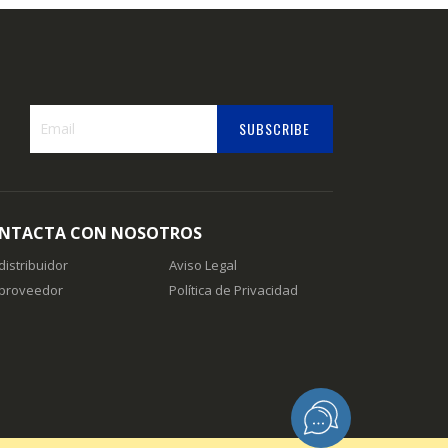
SUBSCRIBE
Suscríbase
a
nuestro
boletín
NTACTA CON NOSOTROS
de
noticias:
distribuidor
Aviso Legal
 proveedor
Política de Privacidad