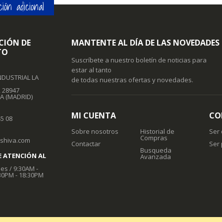
ión adicional
CIÓN DE
MANTENTE AL DÍA DE LAS NOVEDADES
TO
Suscríbete a nuestro boletín de noticias para
estar al tanto
NDUSTRIAL LA
de todas nuestras ofertas y novedades.
, 28947
A (MADRID)
MI CUENTA
CO
45 08
Sobre nosotros
Historial de
Ser 
Compras
oshiva.com
Contactar
Ser
Busqueda
E ATENCIÓN AL
Avanzada
es / 9:30AM -
30PM - 18:30PM