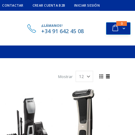
CONTACTAR
CREAR CUENTA B2B
INICIAR SESIÓN
ítems
0
¡LLÁMANOS!
Cart
+34 91 642 45 08
View
Mostrar
as
Rejilla
Lista