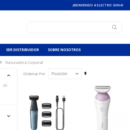
¡BIENVENIDO A ELECTRO SHIVA!
Buscar
Buscar
SER DISTRIBUIDOR
SOBRE NOSOTROS
Rasuradora Corporal
Descendente
Ordenar Por
s
ítem
2