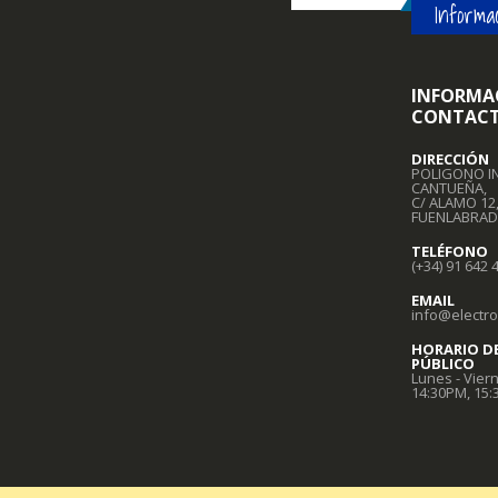
Informac
INFORMA
CONTAC
DIRECCIÓN
POLIGONO I
CANTUEÑA,
C/ ALAMO 12
FUENLABRAD
TELÉFONO
(+34) 91 642 
EMAIL
info@electr
HORARIO D
PÚBLICO
Lunes - Viern
14:30PM, 15: