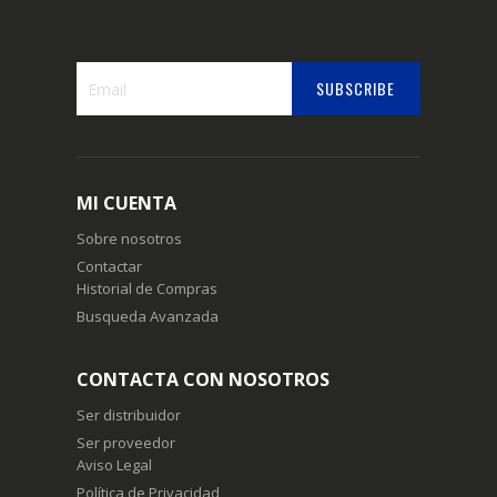
SUBSCRIBE
Suscríbase
a
nuestro
boletín
MI CUENTA
de
noticias:
Sobre nosotros
Contactar
Historial de Compras
Busqueda Avanzada
CONTACTA CON NOSOTROS
Ser distribuidor
Ser proveedor
Aviso Legal
Política de Privacidad