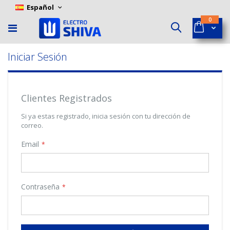
Skip
Language
Español
to
ítems
0
Content
Cart
Buscar
Iniciar Sesión
Clientes Registrados
Si ya estas registrado, inicia sesión con tu dirección de
correo.
Email
Contraseña