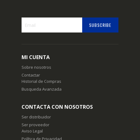
SUBSCRIBE
Suscríbase
a
nuestro
boletín
MI CUENTA
de
noticias:
Sobre nosotros
Contactar
Historial de Compras
Busqueda Avanzada
CONTACTA CON NOSOTROS
Ser distribuidor
Ser proveedor
Aviso Legal
Política de Privacidad