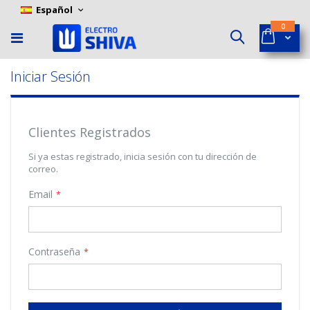
Skip
Language
Español
to
ítems
0
Content
Cart
Buscar
Iniciar Sesión
Clientes Registrados
Si ya estas registrado, inicia sesión con tu dirección de
correo.
Email
Contraseña