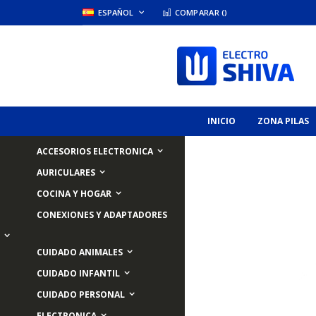
Skip
LANGUAGE
ESPAÑOL
COMPARAR (
)
to
Content
INICIO
ZONA PILAS
ACCESORIOS ELECTRONICA
AURICULARES
Skip
COCINA Y HOGAR
to
the
CONEXIONES Y ADAPTADORES
end
of
the
CUIDADO ANIMALES
images
CUIDADO INFANTIL
gallery
CUIDADO PERSONAL
ELECTRONICA