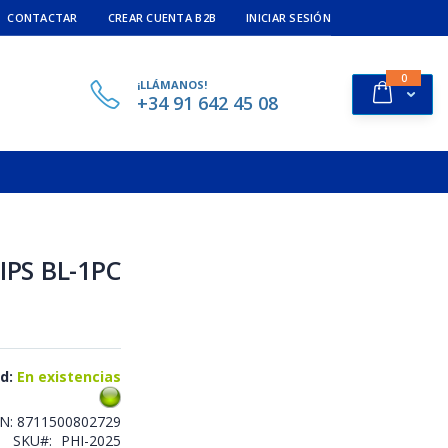
CONTACTAR
CREAR CUENTA B2B
INICIAR SESIÓN
ítems
0
¡LLÁMANOS!
Cart
+34 91 642 45 08
LIPS BL-1PC
d:
En existencias
AN:
8711500802729
SKU
PHI-2025