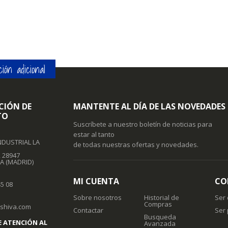
ión adicional
CIÓN DE
MANTENTE AL DÍA DE LAS NOVEDADES
TO
Suscríbete a nuestro boletín de noticias para
estar al tanto
NDUSTRIAL LA
de todas nuestras ofertas y novedades.
, 28947
A (MADRID)
MI CUENTA
CO
45 08
Sobre nosotros
Historial de
Ser 
Compras
oshiva.com
Contactar
Ser
Busqueda
E ATENCIÓN AL
Avanzada