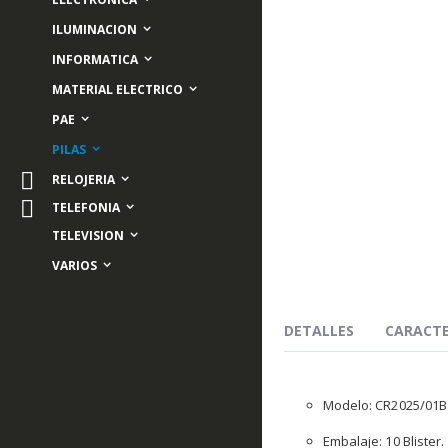
ILUMINACION
INFORMATICA
MATERIAL ELECTRICO
PAE
PILAS
Skip
RELOJERIA
to
TELEFONIA
the
beginning
TELEVISION
of
the
VARIOS
images
gallery
DETALLES
CARACTE
Modelo: CR2025/01B
Embalaje: 10 Blister.