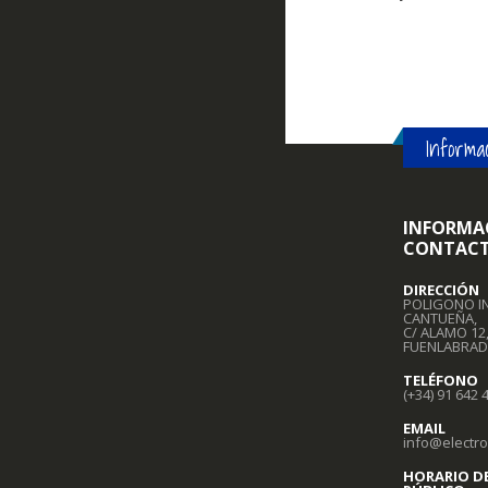
Informac
INFORMA
CONTAC
DIRECCIÓN
POLIGONO I
CANTUEÑA,
C/ ALAMO 12
FUENLABRAD
TELÉFONO
(+34) 91 642 
EMAIL
info@electr
HORARIO D