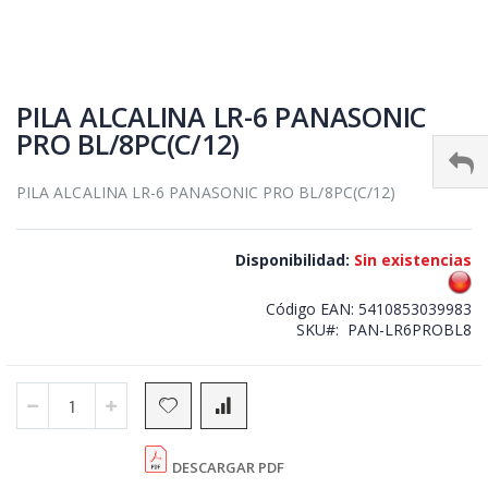
Skip
to
PILA ALCALINA LR-6 PANASONIC
the
PRO BL/8PC(C/12)
beginning
of
the
PILA ALCALINA LR-6 PANASONIC PRO BL/8PC(C/12)
images
gallery
Disponibilidad:
Sin existencias
Código EAN:
5410853039983
SKU
PAN-LR6PROBL8
DESCARGAR PDF