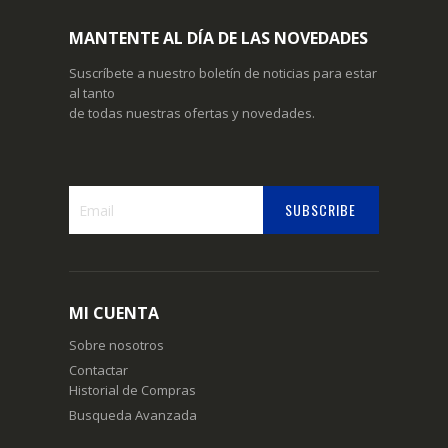
MANTENTE AL DÍA DE LAS NOVEDADES
Suscríbete a nuestro boletín de noticias para estar
al tanto
de todas nuestras ofertas y novedades.
SUBSCRIBE
Suscríbase
a
nuestro
boletín
MI CUENTA
de
noticias:
Sobre nosotros
Contactar
Historial de Compras
Busqueda Avanzada