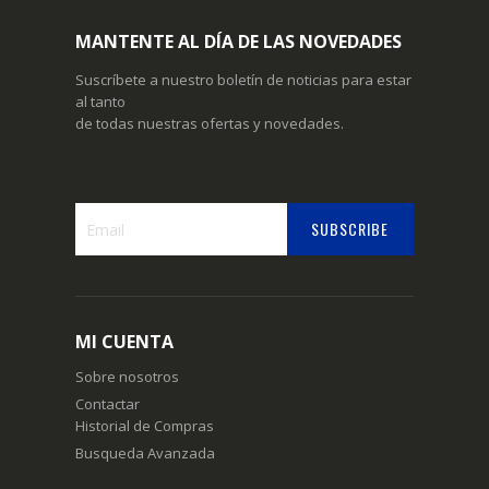
MANTENTE AL DÍA DE LAS NOVEDADES
Suscríbete a nuestro boletín de noticias para estar
al tanto
de todas nuestras ofertas y novedades.
SUBSCRIBE
Suscríbase
a
nuestro
boletín
MI CUENTA
de
noticias:
Sobre nosotros
Contactar
Historial de Compras
Busqueda Avanzada