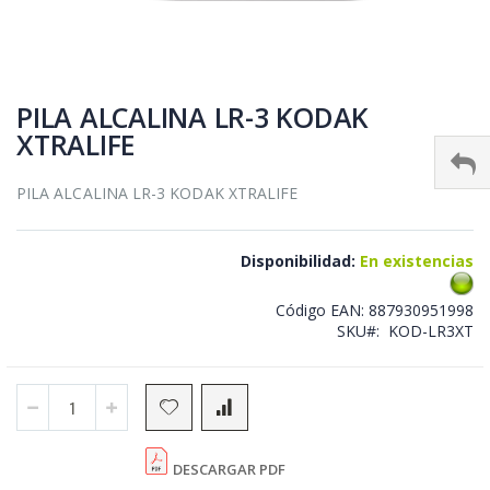
Skip
to
PILA ALCALINA LR-3 KODAK
the
XTRALIFE
beginning
of
the
PILA ALCALINA LR-3 KODAK XTRALIFE
images
gallery
Disponibilidad:
En existencias
Código EAN:
887930951998
SKU
KOD-LR3XT
DESCARGAR PDF