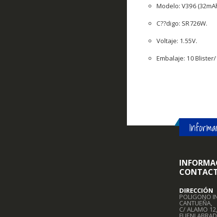
Modelo: V396 (32mAh
C??digo: SR726W.
Voltaje: 1.55V.
Embalaje: 10 Blister/
Informac
INFORMA
CONTAC
DIRECCIÓN
POLIGONO I
CANTUEÑA,
C/ ALAMO 12
FUENLABRAD