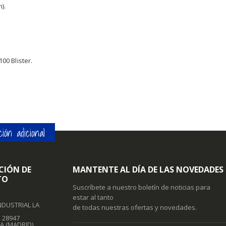
).
100 Blister.
ión adicional
CIÓN DE
MANTENTE AL DÍA DE LAS NOVEDADES
TO
Suscríbete a nuestro boletín de noticias para
estar al tanto
NDUSTRIAL LA
de todas nuestras ofertas y novedades.
, 28947
A (MADRID)