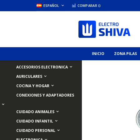
Skip
LANGUAGE
ESPAÑOL
COMPARAR (
)
to
Content
INICIO
ZONA PILAS
ACCESORIOS ELECTRONICA
AURICULARES
COCINA Y HOGAR
Skip
CONEXIONES Y ADAPTADORES
to
the
end
CUIDADO ANIMALES
of
the
CUIDADO INFANTIL
images
CUIDADO PERSONAL
gallery
ELECTRONICA