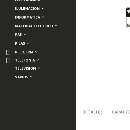
ILUMINACION
INFORMATICA
MATERIAL ELECTRICO
PAE
PILAS
RELOJERIA
Skip
TELEFONIA
to
TELEVISION
the
beginning
VARIOS
of
the
images
gallery
DETALLES
CARACTE