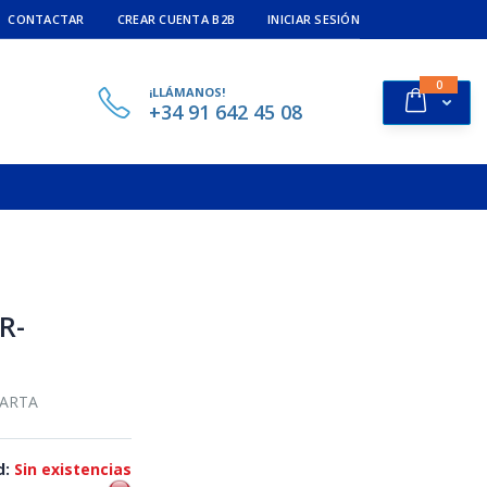
CONTACTAR
CREAR CUENTA B2B
INICIAR SESIÓN
ítems
0
¡LLÁMANOS!
Cart
+34 91 642 45 08
R-
VARTA
d:
Sin existencias