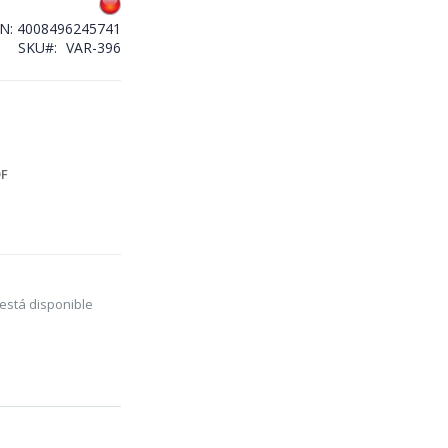
AN:
4008496245741
SKU
VAR-396
F
está disponible