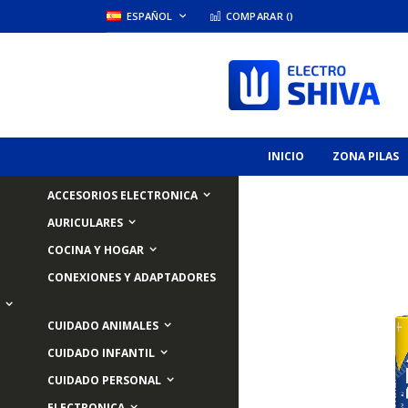
Skip
LANGUAGE
ESPAÑOL
COMPARAR (
)
to
Content
INICIO
ZONA PILAS
ACCESORIOS ELECTRONICA
AURICULARES
COCINA Y HOGAR
Skip
CONEXIONES Y ADAPTADORES
to
the
end
CUIDADO ANIMALES
of
the
CUIDADO INFANTIL
images
CUIDADO PERSONAL
gallery
ELECTRONICA