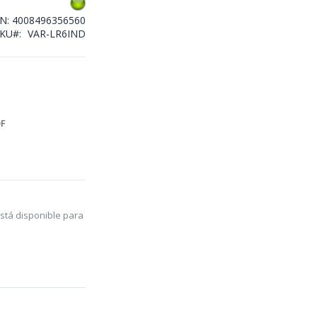
AN:
4008496356560
SKU
VAR-LR6IND
F
stá disponible para