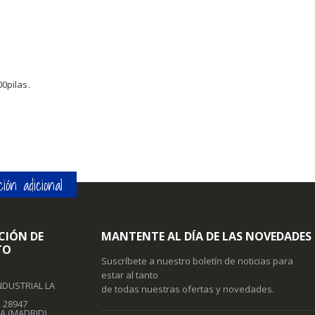
00pilas.
ión adicional
CIÓN DE
MANTENTE AL DÍA DE LAS NOVEDADES
TO
Suscríbete a nuestro boletín de noticias para
estar al tanto
NDUSTRIAL LA
de todas nuestras ofertas y novedades.
, 28947
A (MADRID)