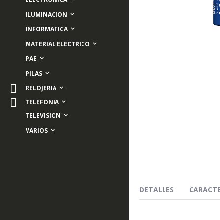
ILUMINACION
INFORMATICA
MATERIAL ELECTRICO
PAE
PILAS
RELOJERIA
Skip
TELEFONIA
to
TELEVISION
the
beginning
VARIOS
of
the
images
gallery
DETALLES
CARACTE