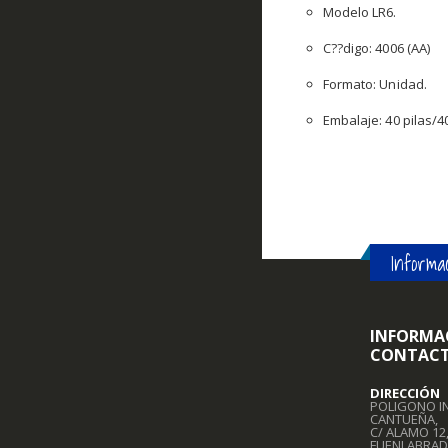
Modelo LR6.
C??digo: 4006 (AA)
Formato: Unidad.
Embalaje: 40 pilas/4
Informac
INFORMA
CONTAC
DIRECCIÓN
POLIGONO I
CANTUEÑA,
C/ ALAMO 12
FUENLABRAD