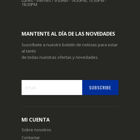
Lunes - Viernes / 9:30AM - 14:30PM, 15:30PM -
18:30PM
MANTENTE AL DÍA DE LAS NOVEDADES
Suscríbete a nuestro boletín de noticias para estar
al tanto
de todas nuestras ofertas y novedades.
SUBSCRIBE
Suscríbase
a
nuestro
boletín
MI CUENTA
de
noticias:
Sobre nosotros
Contactar