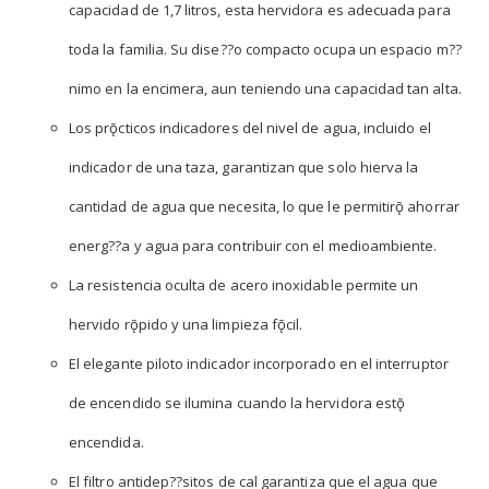
capacidad de 1,7 litros, esta hervidora es adecuada para
toda la familia. Su dise??o compacto ocupa un espacio m??
nimo en la encimera, aun teniendo una capacidad tan alta.
Los prǭcticos indicadores del nivel de agua, incluido el
indicador de una taza, garantizan que solo hierva la
cantidad de agua que necesita, lo que le permitirǭ ahorrar
energ??a y agua para contribuir con el medioambiente.
La resistencia oculta de acero inoxidable permite un
hervido rǭpido y una limpieza fǭcil.
El elegante piloto indicador incorporado en el interruptor
de encendido se ilumina cuando la hervidora estǭ
encendida.
El filtro antidep??sitos de cal garantiza que el agua que