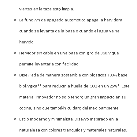
viertes en la taza estǭ limpia.
La funci??n de apagado automǭtico apaga la hervidora
cuando se levanta de la base o cuando el agua ya ha
hervido.
Hervidor sin cable en una base con giro de 360?? que
permite levantarla con facilidad.
Dise??ada de manera sostenible con plǭsticos 100% base
biol??gica** para reducir la huella de CO2 en un 25%*. Este
material innovador no solo tendrǭ un gran impacto en su
cocina, sino que tambiǸn cuidarǭ del medioambiente.
Estilo moderno y minimalista. Dise??o inspirado en la
naturaleza con colores tranquilos y materiales naturales.