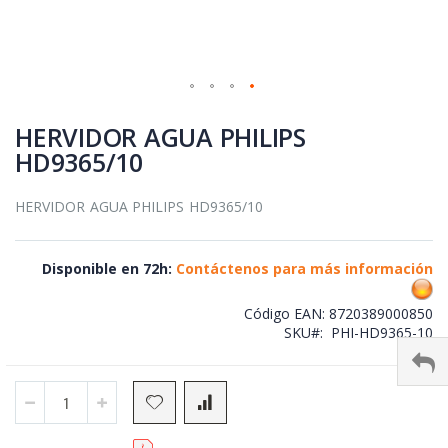
Skip
to
HERVIDOR AGUA PHILIPS
the
HD9365/10
beginning
of
the
HERVIDOR AGUA PHILIPS HD9365/10
images
gallery
Disponible en 72h:
Contáctenos para más información
Código EAN:
8720389000850
SKU
PHI-HD9365-10