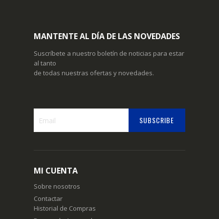
MANTENTE AL DÍA DE LAS NOVEDADES
Suscríbete a nuestro boletín de noticias para estar
al tanto
de todas nuestras ofertas y novedades.
SUBSCRIBE
Suscríbase
a
nuestro
boletín
MI CUENTA
de
noticias:
Sobre nosotros
Contactar
Historial de Compras