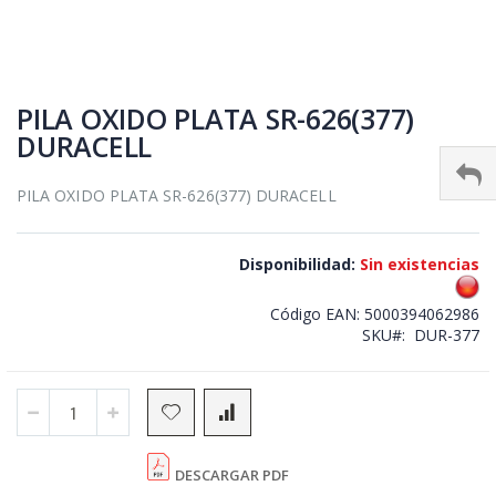
Skip
to
PILA OXIDO PLATA SR-626(377)
the
DURACELL
beginning
of
the
PILA OXIDO PLATA SR-626(377) DURACELL
images
gallery
Disponibilidad:
Sin existencias
Código EAN:
5000394062986
SKU
DUR-377
DESCARGAR PDF