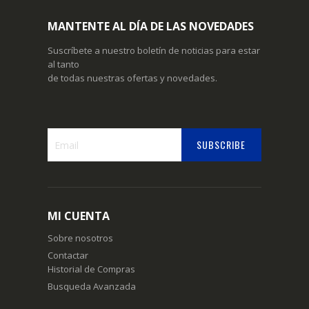
MANTENTE AL DÍA DE LAS NOVEDADES
Suscríbete a nuestro boletín de noticias para estar
al tanto
de todas nuestras ofertas y novedades.
SUBSCRIBE
Suscríbase
a
nuestro
boletín
MI CUENTA
de
noticias:
Sobre nosotros
Contactar
Historial de Compras
Busqueda Avanzada