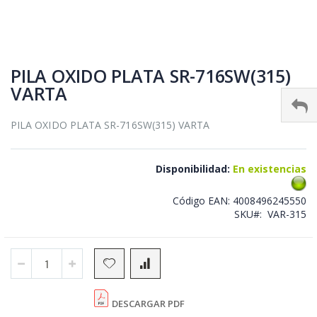
Skip
to
PILA OXIDO PLATA SR-716SW(315)
the
VARTA
beginning
of
the
PILA OXIDO PLATA SR-716SW(315) VARTA
images
gallery
Disponibilidad:
En existencias
Código EAN:
4008496245550
SKU
VAR-315
DESCARGAR PDF