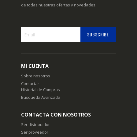
de todas nuestras ofertas y novedades.
SUBSCRIBE
Suscríbase
a
nuestro
boletín
MI CUENTA
de
noticias:
Sobre nosotros
Contactar
Historial de Compras
Busqueda Avanzada
CONTACTA CON NOSOTROS
Ser distribuidor
Ser proveedor