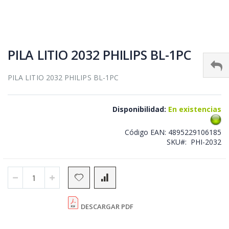
Skip
to
PILA LITIO 2032 PHILIPS BL-1PC
the
beginning
PILA LITIO 2032 PHILIPS BL-1PC
of
the
images
gallery
Disponibilidad:
En existencias
Código EAN:
4895229106185
SKU
PHI-2032
DESCARGAR PDF